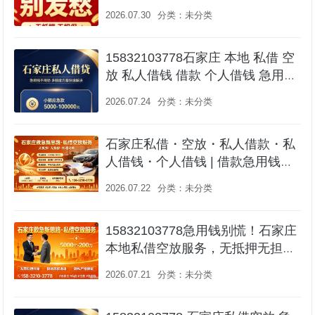
资金周转 🏠 石家庄资金周转解决
2026.07.30
分类：
未分类
方案 就近服务专业贷款咨询服务，
助您轻松融资！
15832103778石家庄 本地 私借 空
放 私人借钱 借款 个人借钱 急用钱
资金周转咨询 | 专业对接 就近服务
2026.07.24
分类：
未分类
石家庄私借・空放・私人借款・私
人借钱・个人借钱 | 借款急用钱短
期周转水钱📞 158-3210-3778
2026.07.22
分类：
未分类
15832103778急用钱别慌！石家庄
本地私借空放服务，无抵押无担
保，私人借钱、短期周转一个电话
2026.07.21
分类：
未分类
就到！