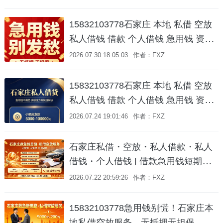
款
15832103778石家庄 本地 私借 空放
私人借钱 借款 个人借钱 急用钱 资金
周转 🏠 石家庄资金周转解决方案 就
2026.07.30 18:05:03
作者：FXZ
近服务专业贷款咨询服务，助您轻松
融资！
15832103778石家庄 本地 私借 空放
私人借钱 借款 个人借钱 急用钱 资金
周转咨询 | 专业对接 就近服务
2026.07.24 19:01:46
作者：FXZ
石家庄私借・空放・私人借款・私人
借钱・个人借钱 | 借款急用钱短期周
转水钱📞 158-3210-3778
2026.07.22 20:59:26
作者：FXZ
15832103778急用钱别慌！石家庄本
地私借空放服务，无抵押无担保，私