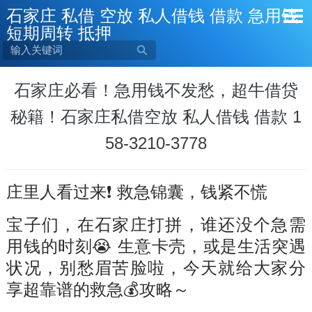
石家庄 私借 空放 私人借钱 借款 急用钱
短期周转 抵押

石家庄必看！急用钱不发愁，超牛借贷
秘籍！石家庄私借空放 私人借钱 借款 1
58-3210-3778
庄里人看过来❗ 救急锦囊，钱紧不慌
宝子们，在石家庄打拼，谁还没个急需
用钱的时刻😭 生意卡壳，或是生活突遇
状况，别愁眉苦脸啦，今天就给大家分
享超靠谱的救急💰攻略～