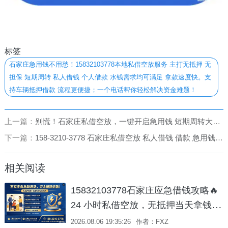
标签
石家庄急用钱不用愁！15832103778本地私借空放服务 主打无抵押 无
担保 短期周转 私人借钱 个人借款 水钱需求均可满足 拿款速度快。支
持车辆抵押借款 流程更便捷；一个电话帮你轻松解决资金难题！
上一篇：
别慌！石家庄私借空放，一键开启急用钱 短期周转大门！158-3210-3778
下一篇：
158-3210-3778 石家庄私借空放 私人借钱 借款 急用钱 短期周转---石家庄私人贷款，救急界的 “神秘武器” ！
相关阅读
15832103778石家庄应急借钱攻略🔥
24 小时私借空放，无抵押当天拿钱
石家庄 私借 空放借款 急用钱 当天放
2026.08.06 19:35:26
作者：FXZ