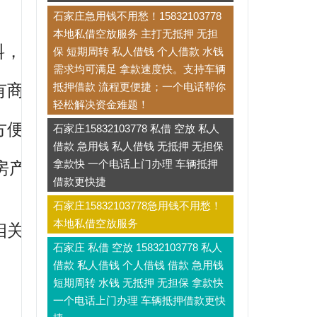
石家庄急用钱不用愁！15832103778
本地私借空放服务 主打无抵押 无担
料，轻松搞定借款。
保 短期周转 私人借钱 个人借款 水钱
需求均可满足 拿款速度快。支持车辆
有商量的余地。
抵押借款 流程更便捷；一个电话帮你
轻松解决资金难题！
方便又实惠。
石家庄15832103778 私借 空放 私人
借款 急用钱 私人借钱 无抵押 无担保
房产或固定经营场所，额度还能提高，月息
拿款快 一个电话上门办理 车辆抵押
借款更快捷
石家庄15832103778急用钱不用愁！
本地私借空放服务
相关事宜。
石家庄 私借 空放 15832103778 私人
借款 私人借钱 个人借钱 借款 急用钱
短期周转 水钱 无抵押 无担保 拿款快
一个电话上门办理 车辆抵押借款更快