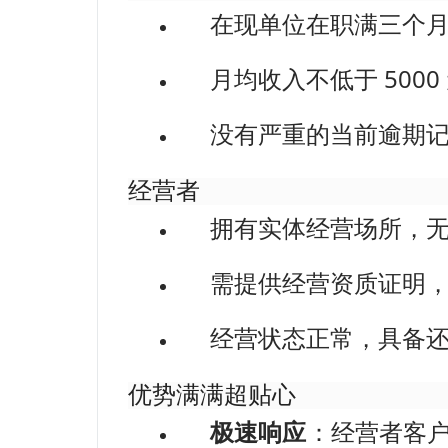
在现单位在职满三个
月均收入不低于 500
没有严重的当前逾期
经营者
拥有实体经营场所，
需提供经营资质证明
经营状态正常，具备
优势满满超贴心
极速响应
：经营者客户