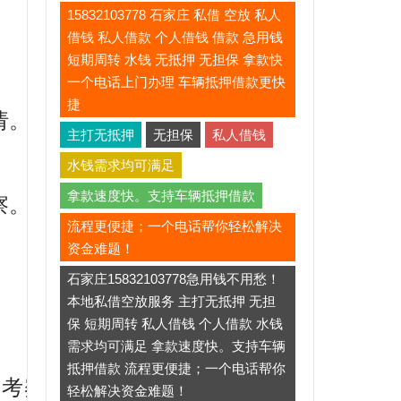
15832103778 石家庄 私借 空放 私人
借钱 私人借款 个人借钱 借款 急用钱
短期周转 水钱 无抵押 无担保 拿款快
一个电话上门办理 车辆抵押借款更快
捷
请。
主打无抵押
无担保
私人借钱
水钱需求均可满足
拿款速度快。支持车辆抵押借款
察。
流程更便捷；一个电话帮你轻松解决
资金难题！
石家庄15832103778急用钱不用愁！
本地私借空放服务 主打无抵押 无担
保 短期周转 私人借钱 个人借款 水钱
需求均可满足 拿款速度快。支持车辆
抵押借款 流程更便捷；一个电话帮你
上门考察，只要符合条件，20 分钟内资金就
轻松解决资金难题！