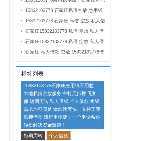
📞 158-3210-3778
私借空放服务，无抵押无担保，私人借
15832103778 石家庄私借空放 急用钱
钱、短期周转一个电话就到！
不用等 当天拿钱------本地人的私人借钱
15832103778 石家庄 私借 空放 私人借
服务💰
钱 私人借款 个人借钱 借款 急用钱 短期
石家庄15832103778 私借 空放 私人借
周转 水钱 无抵押 无担保 拿款快 一个电
款 急用钱 私人借钱 无抵押 无担保 拿款
石家庄15832103778 私借 空放 私人借
话上门办理 车辆抵押借款更快捷
快 一个电话上门办理 车辆抵押借款更快
款 急用钱 私人借钱 无抵押 无担保 拿款
石家庄 私人借款 空放 15832103778借
捷
快 一个电话上门办理 车辆抵押借款更快
款 私借 急用钱 个人借款 小额贷款 无抵
捷
押 当天下款
标签列表
15832103778石家庄急用钱不用愁！
本地私借空放服务 主打无抵押 无担
保 短期周转 私人借钱 个人借款 水钱
需求均可满足 拿款速度快。支持车辆
抵押借款 流程更便捷；一个电话帮你
轻松解决资金难题！
短期周转
个人借款