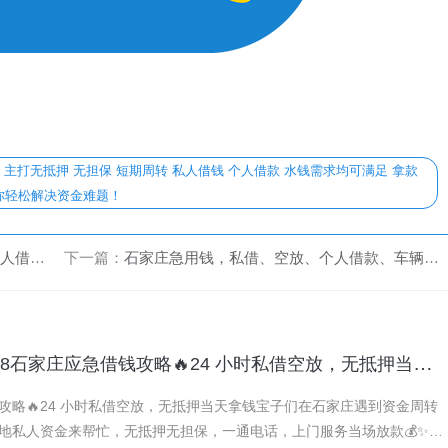
务 主打无抵押 无担保 短期周转 私人借钱 个人借款 水钱需求均可满足 拿款
你轻松解决资金难题！
辆抵押拿钱快！
下一篇：
石家庄急用钱，私借、空放、个人借款、车辆抵押，就找我们！量身定制方案，省心又安心！15832103778
15832103778石家庄应急借钱攻略🔥24 小时私借空放，无抵押当天拿钱 石家庄 私借 空放借款 急用钱 当天放款
攻略🔥24 小时私借空放，无抵押当天拿钱宝子们在石家庄遇到资金周转
地私人资金来帮忙，无抵押无担保，一通电话，上门服务当场放款💰✨核