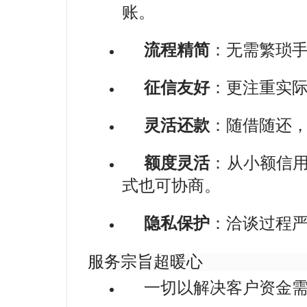
账。
流程精简
：无需繁琐手
征信友好
：更注重实
灵活还款
：随借随还
额度灵活
：从小额信
式也可协商。
隐私保护
：洽谈过程
服务宗旨超暖心
一切以解决客户资金