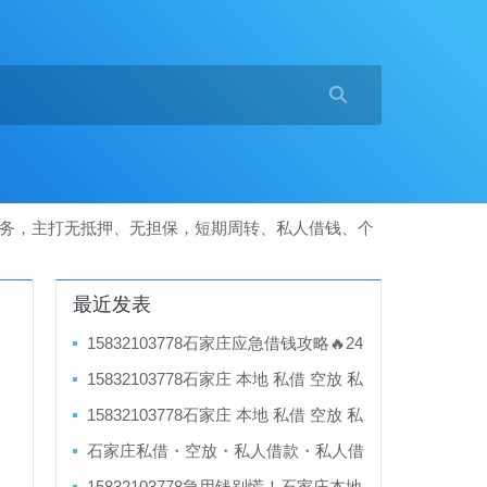

空放服务，主打无抵押、无担保，短期周转、私人借钱、个
最近发表
15832103778石家庄应急借钱攻略🔥24
小时私借空放，无抵押当天拿钱 石家庄
15832103778石家庄 本地 私借 空放 私
私借 空放借款 急用钱 当天放款
人借钱 借款 个人借钱 急用钱 资金周转
15832103778石家庄 本地 私借 空放 私
🏠 石家庄资金周转解决方案 就近服务专
人借钱 借款 个人借钱 急用钱 资金周转
石家庄私借・空放・私人借款・私人借
业贷款咨询服务，助您轻松融资！
咨询 | 专业对接 就近服务
钱・个人借钱 | 借款急用钱短期周转水钱
15832103778急用钱别慌！石家庄本地