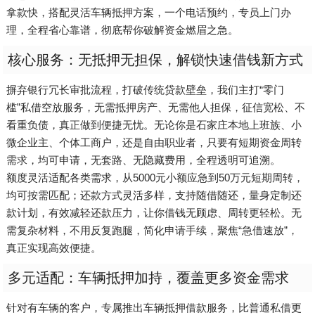
拿款快，搭配灵活车辆抵押方案，一个电话预约，专员上门办
理，全程省心靠谱，彻底帮你破解资金燃眉之急。
核心服务：无抵押无担保，解锁快速借钱新方式
摒弃银行冗长审批流程，打破传统贷款壁垒，我们主打“零门
槛”私借空放服务，无需抵押房产、无需他人担保，征信宽松、不
看重负债，真正做到便捷无忧。无论你是石家庄本地上班族、小
微企业主、个体工商户，还是自由职业者，只要有短期资金周转
需求，均可申请，无套路、无隐藏费用，全程透明可追溯。
额度灵活适配各类需求，从5000元小额应急到50万元短期周转，
均可按需匹配；还款方式灵活多样，支持随借随还，量身定制还
款计划，有效减轻还款压力，让你借钱无顾虑、周转更轻松。无
需复杂材料，不用反复跑腿，简化申请手续，聚焦“急借速放”，
真正实现高效便捷。
多元适配：车辆抵押加持，覆盖更多资金需求
针对有车辆的客户，专属推出车辆抵押借款服务，比普通私借更