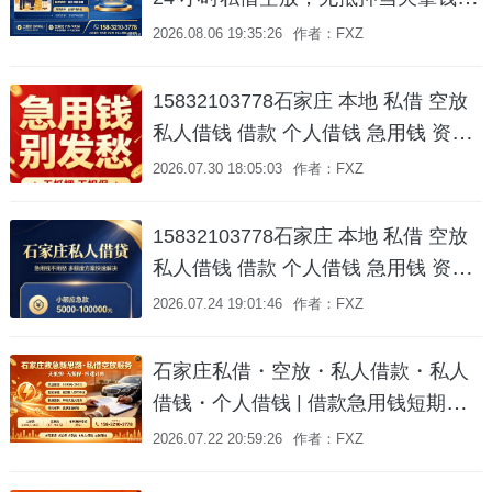
石家庄 私借 空放借款 急用钱 当天放
2026.08.06 19:35:26
作者：FXZ
款
15832103778石家庄 本地 私借 空放
私人借钱 借款 个人借钱 急用钱 资金
周转 🏠 石家庄资金周转解决方案 就
2026.07.30 18:05:03
作者：FXZ
近服务专业贷款咨询服务，助您轻松
融资！
15832103778石家庄 本地 私借 空放
私人借钱 借款 个人借钱 急用钱 资金
周转咨询 | 专业对接 就近服务
2026.07.24 19:01:46
作者：FXZ
石家庄私借・空放・私人借款・私人
借钱・个人借钱 | 借款急用钱短期周
转水钱📞 158-3210-3778
2026.07.22 20:59:26
作者：FXZ