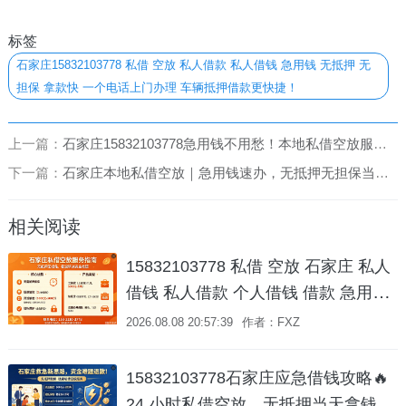
标签
石家庄15832103778 私借 空放 私人借款 私人借钱 急用钱 无抵押 无
担保 拿款快 一个电话上门办理 车辆抵押借款更快捷！
上一篇：
石家庄15832103778急用钱不用愁！本地私借空放服务，主打无抵押、无担保，短期周转、私人借钱、个人借款、水钱需求均可满足，拿款速度快。支持车辆抵押借款，流程更便捷；一个电话帮你轻松解决资金难题！
下一篇：
石家庄本地私借空放｜急用钱速办，无抵押无担保当天放款 158-3210-3778
相关阅读
15832103778 私借 空放 石家庄 私人
借钱 私人借款 个人借钱 借款 急用钱
短期周转 车辆抵押贷款 咨询🌟 石家
2026.08.08 20:57:39
作者：FXZ
庄手头紧？别慌！本土贷款管家帮你
轻松搞定资金难题！ 🌟
15832103778石家庄应急借钱攻略🔥
24 小时私借空放，无抵押当天拿钱