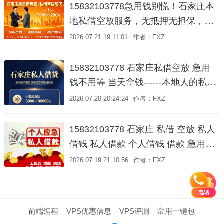
15832103778急用钱别慌！石家庄本
地私借空放服务，无抵押无担保，私
人借钱、短期周转一个电话就到！
2026.07.21 19:11:01
作者：FXZ
15832103778 石家庄私借空放 急用
钱不用等 当天拿钱------本地人的私人
借钱服务💰
2026.07.20 20:24:24
作者：FXZ
15832103778 石家庄 私借 空放 私人
借钱 私人借款 个人借钱 借款 急用钱
短期周转 水钱 无抵押 无担保 拿款快
2026.07.19 21:10:56
作者：FXZ
一个电话上门办理 车辆抵押借款更快
捷
电话
前端编程
VPS优惠信息
VPS评测
常用一键包