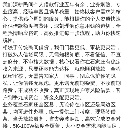
我们深耕民间个人借款行业五年有余，业务娴熟、专
业度高，经验丰富且操单稳重，始终以客户需求为核
心，提供贴心周到的服务，能根据你的个人资质快速
评估借款额度与费用，深刻理解你急用钱的迫切，全
程热情响应咨询，高效推进每一步流程，助力你快速
脱困。
相较于传统民间借贷，我们门槛更低、审核更灵活，
打破熟人借贷局限，无需知根知底，不看征信、不查
芝麻分、不审核大数据，核心仅看你在石家庄有稳定
收入来源，只要还款能力达标，就能顺利放款。全程
保密审核，无需告知家人、同事，彻底保护你的隐
私，让你借钱无顾虑。更承诺无前期杂费、不收前期
路费，不成功不收费，真正实现用户零风险借款，客
户到手九成资金，资金支配更灵活。
业务覆盖石家庄全区县，无论你在市区还是周边区
县，均可进件办理，统一提供上门考察、现场签借
条、当天放款服务，省去奔波麻烦，高效完成资金对
接，5K-100W额度全覆盖，大小资金需求均能满足，