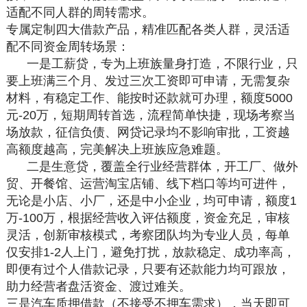
适配不同人群的周转需求。
专属定制四大借款产品，精准匹配各类人群，灵活适
配不同资金周转场景：
一是工薪贷，专为上班族量身打造，不限行业，只
要上班满三个月、发过三次工资即可申请，无需复杂
材料，有稳定工作、能按时还款就可办理，额度5000
元-20万，短期周转首选，流程简单快捷，现场考察当
场放款，征信负债、网贷记录均不影响审批，工资越
高额度越高，完美解决上班族应急难题。
二是生意贷，覆盖全行业经营群体，开工厂、做外
贸、开餐馆、运营淘宝店铺、线下档口等均可进件，
无论是小店、小厂，还是中小企业，均可申请，额度1
万-100万，根据经营收入评估额度，资金充足，审核
灵活，创新审核模式，考察团队均为专业人员，每单
仅安排1-2人上门，避免打扰，放款稳定、成功率高，
即便有过个人借款记录，只要有还款能力均可跟放，
助力经营者盘活资金、渡过难关。
三是汽车质押借款（不接受不押车需求），当天即可