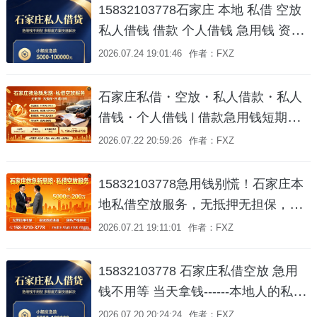
融资！
15832103778石家庄 本地 私借 空放
私人借钱 借款 个人借钱 急用钱 资金
周转咨询 | 专业对接 就近服务
2026.07.24 19:01:46
作者：FXZ
石家庄私借・空放・私人借款・私人
借钱・个人借钱 | 借款急用钱短期周
转水钱📞 158-3210-3778
2026.07.22 20:59:26
作者：FXZ
15832103778急用钱别慌！石家庄本
地私借空放服务，无抵押无担保，私
人借钱、短期周转一个电话就到！
2026.07.21 19:11:01
作者：FXZ
15832103778 石家庄私借空放 急用
钱不用等 当天拿钱------本地人的私人
借钱服务💰
2026.07.20 20:24:24
作者：FXZ