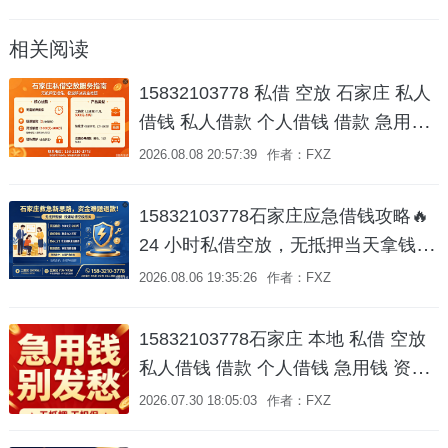
相关阅读
15832103778 私借 空放 石家庄 私人
借钱 私人借款 个人借钱 借款 急用钱
短期周转 车辆抵押贷款 咨询🌟 石家
2026.08.08 20:57:39
作者：FXZ
庄手头紧？别慌！本土贷款管家帮你
轻松搞定资金难题！ 🌟
15832103778石家庄应急借钱攻略🔥
24 小时私借空放，无抵押当天拿钱
石家庄 私借 空放借款 急用钱 当天放
2026.08.06 19:35:26
作者：FXZ
款
15832103778石家庄 本地 私借 空放
私人借钱 借款 个人借钱 急用钱 资金
周转 🏠 石家庄资金周转解决方案 就
2026.07.30 18:05:03
作者：FXZ
近服务专业贷款咨询服务，助您轻松