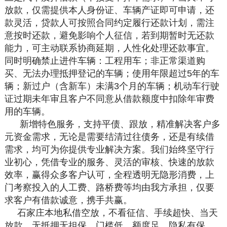
放款，仅需提供本人身份证、车辆产证即可申请，还
款灵活，贷款人可按照合同约定履行还款计划，需注
意按时还款，避免影响个人征信，若到期暂时无还款
能力，可主动联系协商延期，人性化处理还款事宜。
同时明确禁止进件车辆：工程用车；非正常渠道购
买、无法办理抵押登记的车辆；使用年限超过5年的车
辆；新过户（含新车）未满3个月的车辆；机动车行驶
证过期未年审且客户不同意从借款额度中扣除年审费
用的车辆。
新增特色服务，支持平债、跟放，精准解决客户多
元资金需求，无论是需要结清过往债务，还是有续借
需求，均可为你提供专业解决方案。我们始终坚守行
业初心，凭借专业的服务、灵活的审核、快速的放款
效率，赢得众多客户认可，全程透明无隐形消费，上
门考察投入的人工费、路桥费等均由我方承担，仅要
求客户有借款诚意，携手共赢。
石家庄本地私借空放，不看征信、手续超快、当天
放款，无抵押无担保、门槛低、额度足、隐私有保